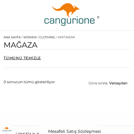
0
ANA SAYFA
/
WOMEN
/
CLOTHING
/ KNITWEAR
MAĞAZA
TÜMÜNÜ TEMIZLE
0 sonucun tümü gösteriliyor
Göre sırala:
Varsayılan
Mesafeli Satış Sözleşmesi