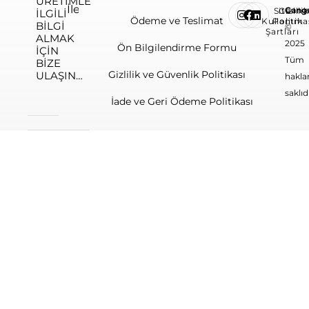
ÜRETIMLE
Cang
Site
Gizlilik
ILGILI
Ödeme ve Teslimat
Kullanım
Politika
BILGI
©
Şartları
ALMAK
2025
Ön Bilgilendirme Formu
IÇIN
Tüm
BIZE
Gizlilik ve Güvenlik Politikası
ULAŞIN…
haklar
saklıdı
İade ve Geri Ödeme Politikası