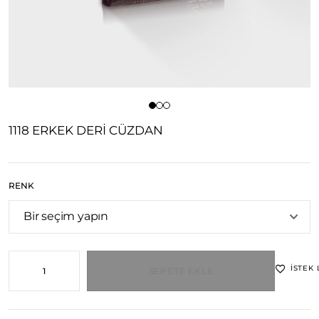
1118 ERKEK DERI CÜZDAN
RENK
İSTEK 
SEPETE EKLE