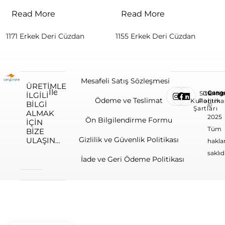
Read More
Read More
1171 Erkek Deri Cüzdan
1155 Erkek Deri Cüzdan
Mesafeli Satış Sözleşmesi
ÜRETIMLE
Cang
Site
Gizlilik
ILGILI
Ödeme ve Teslimat
Kullanım
Politika
BILGI
©
Şartları
ALMAK
2025
Ön Bilgilendirme Formu
IÇIN
Tüm
BIZE
Gizlilik ve Güvenlik Politikası
ULAŞIN…
haklar
saklıdı
İade ve Geri Ödeme Politikası