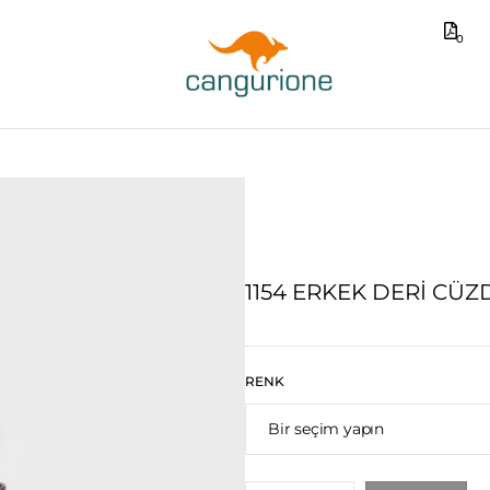
0
1154 ERKEK DERI CÜ
RENK