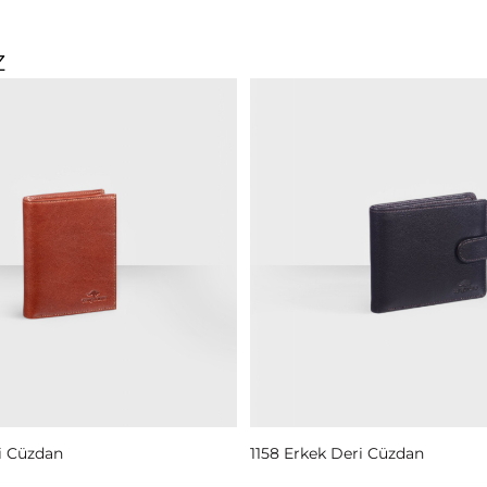
Z
e
Read More
i Cüzdan
1158 Erkek Deri Cüzdan