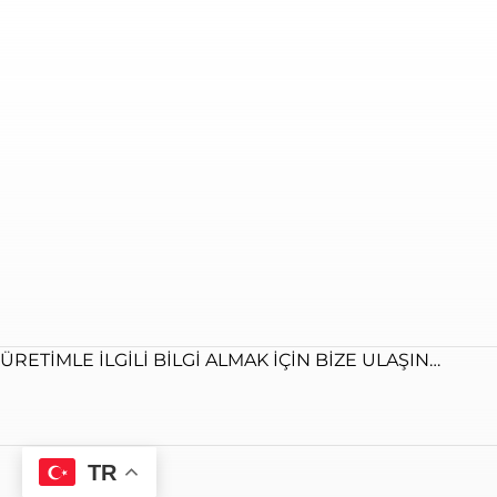
ÜRETIMLE ILGILI BILGI ALMAK IÇIN BIZE ULAŞIN…
TR