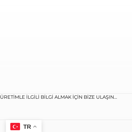
ÜRETIMLE ILGILI BILGI ALMAK IÇIN BIZE ULAŞIN…
TR