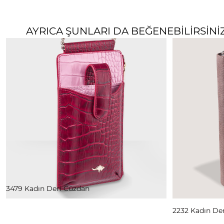
AYRICA ŞUNLARI DA BEĞENEBILIRSINI
Read Mor
3479 Kadın Deri Cüzdan
2232 Kadın De