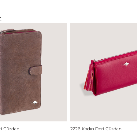
Z
e
Read More
ri Cüzdan
2226 Kadın Deri Cüzdan