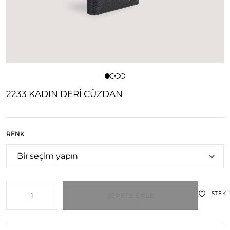
2233 KADIN DERI CÜZDAN
RENK
İSTEK 
SEPETE EKLE