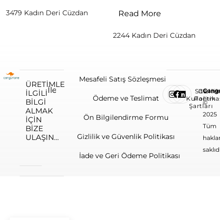
3479 Kadın Deri Cüzdan
Read More
2244 Kadın Deri Cüzdan
Mesafeli Satış Sözleşmesi
ÜRETIMLE
Cang
Site
Gizlilik
ILGILI
Ödeme ve Teslimat
Kullanım
Politika
BILGI
©
Şartları
ALMAK
2025
Ön Bilgilendirme Formu
IÇIN
Tüm
BIZE
Gizlilik ve Güvenlik Politikası
ULAŞIN…
haklar
saklıdı
İade ve Geri Ödeme Politikası